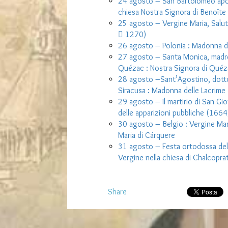
24 agosto – San Bartolomeo apost
chiesa Nostra Signora di Benoît
25 agosto – Vergine Maria, Salute 
 1270)
26 agosto – Polonia : Madonna 
27 agosto – Santa Monica, madre
Quézac : Nostra Signora di Quéz
28 agosto –Sant’Agostino, dottor
Siracusa : Madonna delle Lacrime
29 agosto – Il martirio di San Giov
delle apparizioni pubbliche (1664
30 agosto – Belgio : Vergine Mar
Maria di Cárquere
31 agosto – Festa ortodossa della
Vergine nella chiesa di Chalcopra
Share