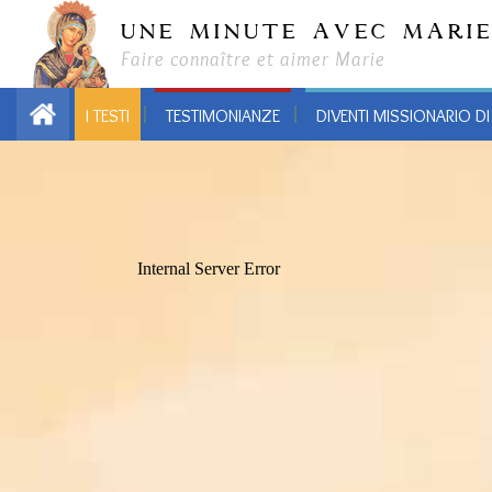
UNE MINUTE AVEC MARI
Faire connaître et aimer Marie
I TESTI
TESTIMONIANZE
DIVENTI MISSIONARIO DI