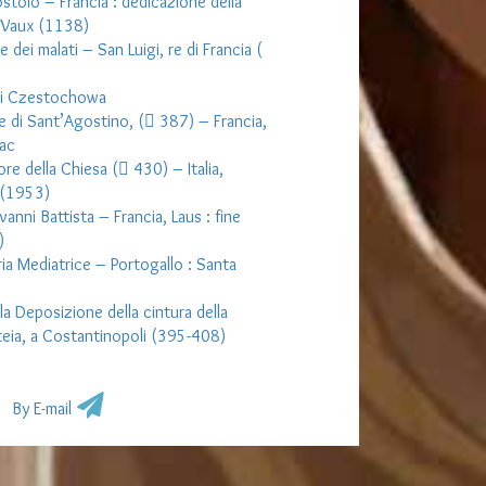
olo – Francia : dedicazione della
e Vaux (1138)
dei malati – San Luigi, re di Francia (
di Czestochowa
 di Sant’Agostino, ( 387) – Francia,
ac
e della Chiesa ( 430) – Italia,
 (1953)
anni Battista – Francia, Laus : fine
)
ia Mediatrice – Portogallo : Santa
 Deposizione della cintura della
teia, a Costantinopoli (395-408)
By E-mail