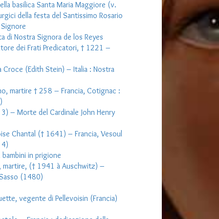
ella basilica Santa Maria Maggiore (v.
turgici della festa del Santissimo Rosario
l Signore
ta di Nostra Signora de los Reyes
re dei Frati Predicatori, † 1221 –
Croce (Edith Stein) – Italia : Nostra
, martire † 258 – Francia, Cotignac :
)
3) – Morte del Cardinale John Henry
se Chantal († 1641) – Francia, Vesoul
54)
 bambini in prigione
, martire, († 1941 à Auschwitz) –
 Sasso (1480)
ette, vegente di Pellevoisin (Francia)