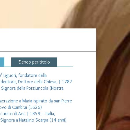
Elenco per titolo
 Liguori, fondatore della
dentore, Dottore della Chiesa, † 1787
a Signora della Porziuncola (Nostra
crazione a Maria ispirato da san Pierre
covo di Cambrai (1626)
urato di Ars, † 1859 – Italia,
a Signora a Natalino Scarpa (14 anni)