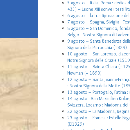
5 agosto – Italia, Roma : dedica d
435) – Leone XIII scrive i testi li
6 agosto – la Trasfigurazione de
7 agosto – Spagna, Siviglia : Fes
8 agosto – San Domenico, fondato
Belgio : Nostra Signora di Laeken
9 agosto – Santa Benedetta della 
Signora della Parrocchia (1829)
10 agosto – San Lorenzo, diacono
Notre Signora delle Grazie (1519
11 agosto – Sainta Chiara († 125
Newman (+ 1890)
12 agosto – Santa Jeanne-Françoi
: Nostra Signora della Motte (18
13 agosto – Portogallo, Fatima : i
14 agosto - San Maximilien Kolbe
Svizzera, Locarno : Madonna del
22 agosto – La Madonna, Regina
23 agosto – Francia : Estelle Fagu
(1929)