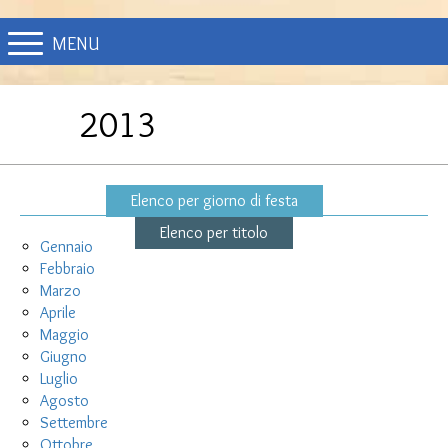
MENU
2013
Elenco per giorno di festa
Elenco per titolo
Gennaio
Febbraio
Marzo
Aprile
Maggio
Giugno
Luglio
Agosto
Settembre
Ottobre