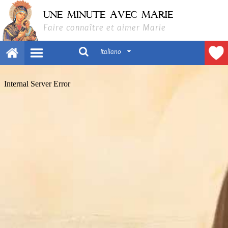
UNE MINUTE AVEC MARIE
Faire connaître et aimer Marie
Italiano