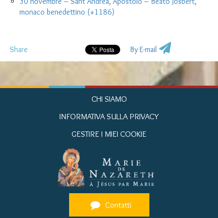
30 novembre – Sant’Andrea, Apostolo – Beato Josbert,
monaco benedettino (+1186)
Share
By E-mail
CHI SIAMO
INFORMATIVA SULLA PRIVACY
GESTIRE I MIEI COOKIE
Contatti