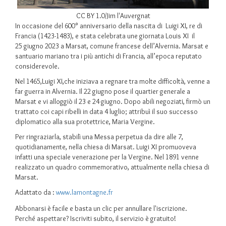
CC BY 1.0/Jim l'Auvergnat
In occasione del 600° anniversario della nascita di Luigi XI, re di
Francia (1423-1483), e stata celebrata une giornata Louis XI il
25 giugno 2023 a Marsat, comune francese dell’Alvernia. Marsat e
santuario mariano tra i più antichi di Francia, all’epoca reputato
considerevole.
Nel 1465,Luigi XI,che iniziava a regnare tra molte difficoltà, venne a
far guerra in Alvernia. Il 22 giugno pose il quartier generale a
Marsat e vi alloggiò il 23 e 24 giugno. Dopo abili negoziati, firmò un
trattato coi capi ribelli in data 4 luglio; attribuì il suo successo
diplomatico alla sua protettrice, Maria Vergine.
Per ringraziarla, stabilì una Messa perpetua da dire alle 7,
quotidianamente, nella chiesa di Marsat. Luigi XI promuoveva
infatti una speciale venerazione per la Vergine. Nel 1891 venne
realizzato un quadro commemorativo, attualmente nella chiesa di
Marsat.
Adattato da :
www.lamontagne.fr
Abbonarsi è facile e basta un clic per annullare l'iscrizione.
Perché aspettare? Iscriviti subito, il servizio è gratuito!