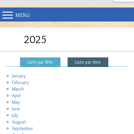
MENU
2025
Liste par fête
Liste par titre
January
February
March
April
May
June
July
August
September