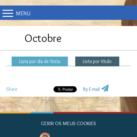
MENU
Octobre
Lista por dia de festa
Lista por título
Share
By E-mail
GERIR OS MEUS COOKIES