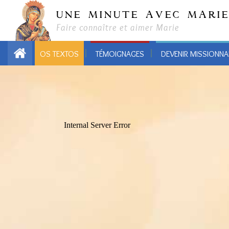
UNE MINUTE AVEC MARI
Faire connaître et aimer Marie
OS TEXTOS
TÉMOIGNAGES
DEVENIR MISSIONNA