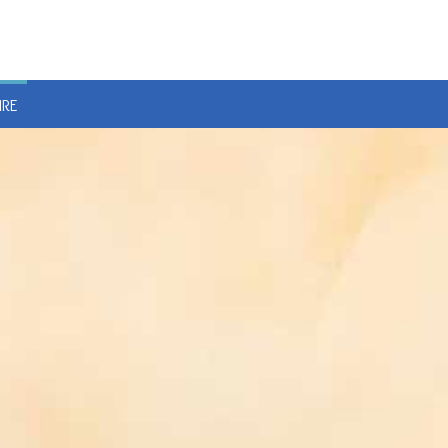
E
IRE