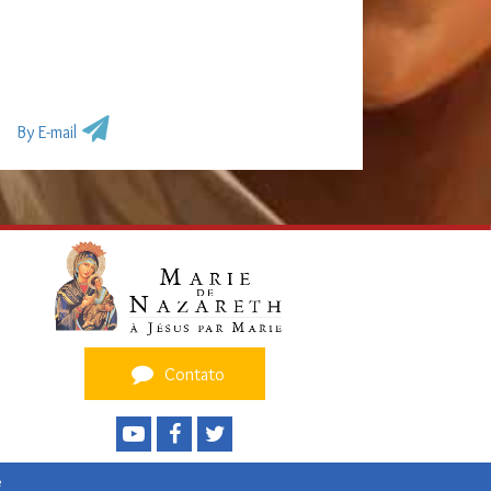
By E-mail
Contato
e