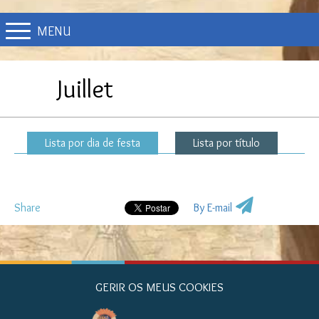
MENU
Juillet
Lista por dia de festa
Lista por título
Share
By E-mail
GERIR OS MEUS COOKIES