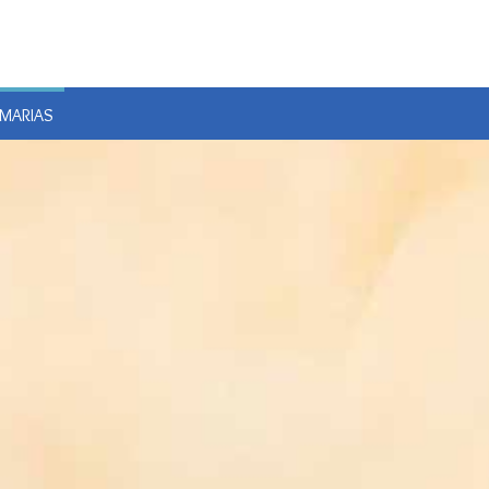
E
 MARIAS