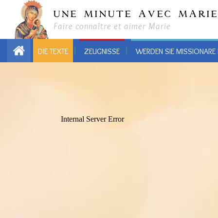
UNE MINUTE AVEC MARI
Faire connaître et aimer Marie
DIE TEXTE
ZEUGNISSE
WERDEN SIE MISSIONARE