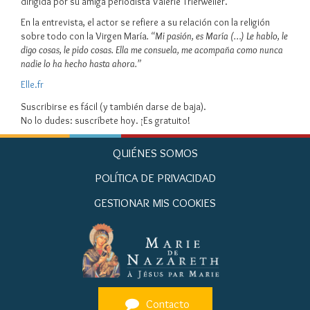
dirigida por su amiga periodista Valérie Trierweiler.
En la entrevista, el actor se refiere a su relación con la religión
sobre todo con la Virgen María
. “Mi pasión, es María (…) Le hablo, le
digo cosas, le pido cosas. Ella me consuela, me acompaña como nunca
nadie lo ha hecho hasta ahora.”
Elle.fr
Suscribirse es fácil (y también darse de baja).
No lo dudes: suscríbete hoy. ¡Es gratuito!
QUIÉNES SOMOS
POLÍTICA DE PRIVACIDAD
GESTIONAR MIS COOKIES
Contacto