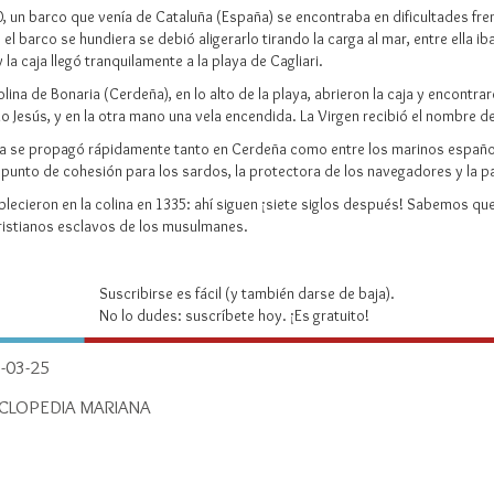
 un barco que venía de Cataluña (España) se encontraba en dificultades fren
el barco se hundiera se debió aligerarlo tirando la carga al mar, entre ella 
la caja llegó tranquilamente a la playa de Cagliari.
ina de Bonaria (Cerdeña), en lo alto de la playa, abrieron la caja y encontrar
o Jesús, y en la otra mano una vela encendida. La Virgen recibió el nombre 
ia se propagó rápidamente tanto en Cerdeña como entre los marinos españole
n punto de cohesión para los sardos, la protectora de los navegadores y la
ecieron en la colina en 1335: ahí siguen ¡siete siglos después! Sabemos qu
cristianos esclavos de los musulmanes.
Suscribirse es fácil (y también darse de baja).
No lo dudes: suscríbete hoy. ¡Es gratuito!
-03-25
CLOPEDIA MARIANA