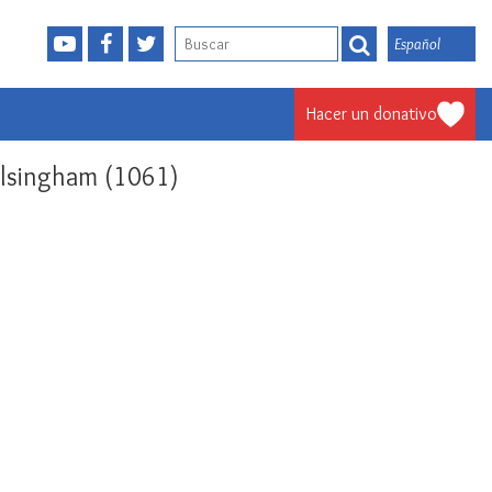
Español
Hacer un donativo
alsingham (1061)