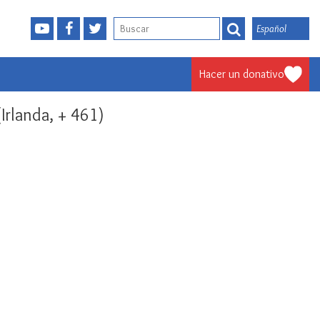
Español
Hacer un donativo
Irlanda, + 461)